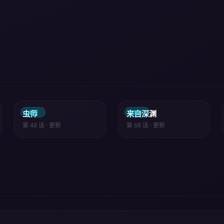
虫师
来自深渊
治愈
奇幻
第 48 话 · 更新
第 68 话 · 更新