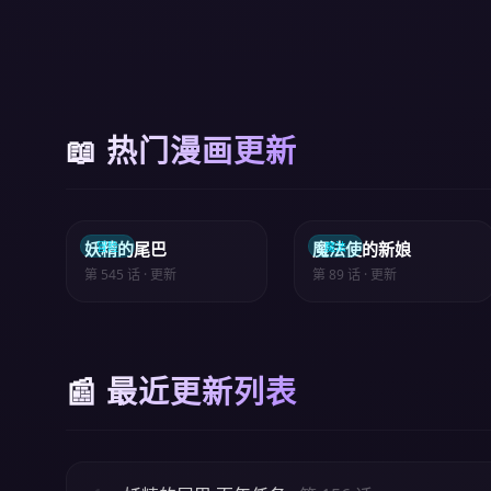
📖 热门漫画更新
妖精的尾巴
魔法使的新娘
冒险
魔法
第 545 话 · 更新
第 89 话 · 更新
📰 最近更新列表