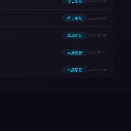
2026-07-14
今日更新
2026-07-13
昨日更新
2026-07-12
本周更新
2026-07-11
本周更新
2026-07-10
本周更新
更多作品 →