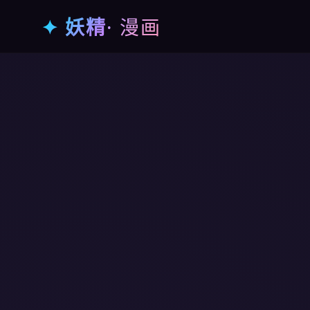
✦ 妖精
· 漫画