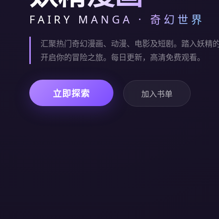
FAIRY MANGA · 奇幻世界
汇聚热门奇幻漫画、动漫、电影及短剧。踏入妖精
开启你的冒险之旅。每日更新，高清免费观看。
立即探索
加入书单