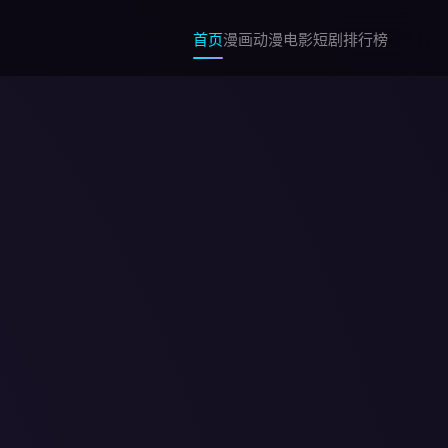
首页
漫画
动漫
电影
短剧
排行榜