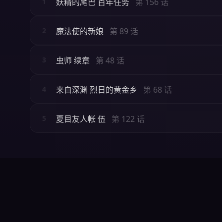
妖精的尾巴 百年任务
第 156 话
1
魔法使的新娘
第 89 话
2
虫师 续章
第 48 话
3
来自深渊 烈日的黄金乡
第 68 话
4
夏目友人帐 伍
第 122 话
5
🎬 热播动漫 · 电影 · 短剧